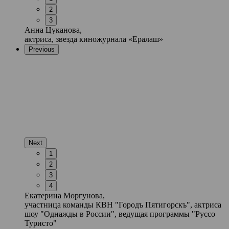
2
3
Анна Цуканова,
актриса, звезда киножурнала «Ералаш»
Previous
Next
1
2
3
4
Екатерина Моргунова,
участница команды КВН "Городъ Пятигорскъ", актриса
шоу "Однажды в России", ведущая программы "Руссо
Туристо"