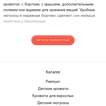
кроваток: с бортами, с крышами, дополнительными
полками или ящиками для хранения вещей. Удобные
матрасы и надежные бортики сделают сон малыша
приятным и безопасным.
Разновидности детских кроваток
ЧИТАТЬ ПОЛНОСТЬЮ
Кроватки для детей различают по типу конструкций и
по возрасту ребенка.
Типы конструкций:
Кроватки люльки для грудничков
Кроватки-трансформеры для детей от 0 до 2 лет
Каталог
Классические кроватки с бортиками или без них для
детей от 2 до 5 лет
Premium
Кроватки-домики с бортиками для детей до 3 лет
Детские кровати
Двухъярусные кроватки для двоих детей
Кровати для взрослых
Большинство кроваток оборудуется дополнительными
Детские матрасы