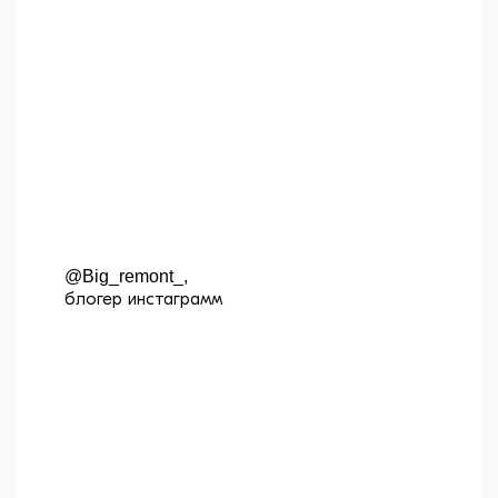
@Big_remont_,
блогер инстаграмм