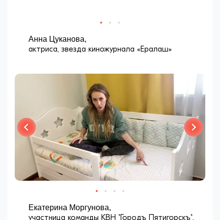
Анна Цуканова,
актриса, звезда киножурнала «Ералаш»
Екатерина Моргунова,
участница команды КВН "Городъ Пятигорскъ",