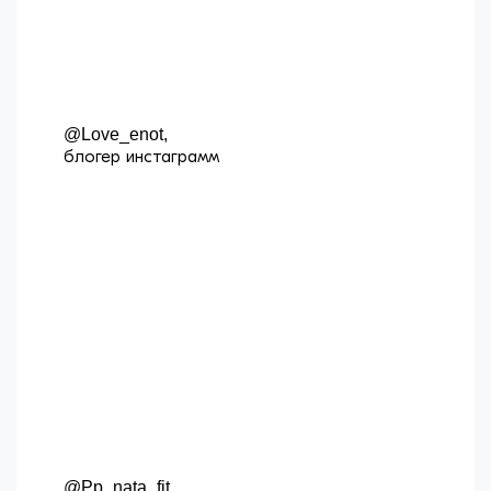
@Love_enot,
блогер инстаграмм
@Pp_nata_fit,