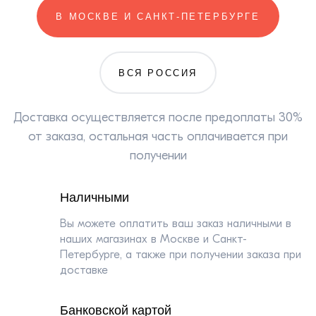
В МОСКВЕ И САНКТ-ПЕТЕРБУРГЕ
Банковской картой
Оплата банковской картой происходит через
ВСЯ РОССИЯ
ПАО СБЕРБАНК с использованием банковских
карт следующих платёжных систем:
Доставка осуществляется после предоплаты 30%
от заказа, остальная часть оплачивается при
получении
Безналичным платежом
Наличными
Выставляем счет на оплату юридическому
лицу. Отгрузка товара происходит после
Вы можете оплатить ваш заказ наличными в
поступления средств на расчетный счет.
наших магазинах в Москве и Санкт-
Петербурге, а также при получении заказа при
доставке
Наложенным платежом
Отправляем товар наложенным платежом с
Банковской картой
предоплатой равной 20% от стоимости