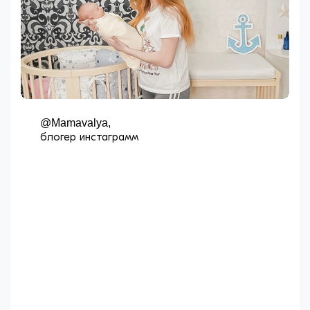
@Mamavalya,
блогер инстаграмм