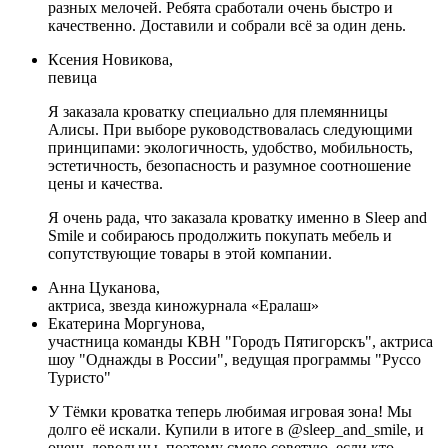
разных мелочей. Ребята сработали очень быстро и
качественно. Доставили и собрали всё за один день.
Ксения Новикова,
певица
Я заказала кроватку специально для племянницы
Алисы. При выборе руководствовалась следующими
принципами: экологичность, удобство, мобильность,
эстетичность, безопасность и разумное соотношение
цены и качества.
Я очень рада, что заказала кроватку именно в Sleep and
Smile и собираюсь продолжить покупать мебель и
сопутствующие товары в этой компании.
Анна Цуканова,
актриса, звезда киножурнала «Ералаш»
Екатерина Моргунова,
участница команды КВН "Городъ Пятигорскъ", актриса
шоу "Однажды в России", ведущая программы "Руссо
Туристо"
У Тёмки кроватка теперь любимая игровая зона! Мы
долго её искали. Купили в итоге в @sleep_and_smile, и
очень довольны, поэтому смело советую, если кто