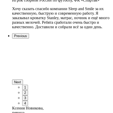
Игрок сборной России по футболу, ФК «Спартак»
Хочу сказать спасибо компании Sleep and Smile за их
качественную, быструю и современную работу. Я
заказывал кроватку Stanley, матрас, ночник и ещё много
разных мелочей. Ребята сработали очень быстро и
качественно. Доставили и собрали всё за один день.
Previous
Next
1
2
3
4
Ксения Новикова,
певица