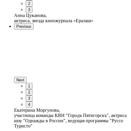
2
3
Анна Цуканова,
актриса, звезда киножурнала «Ералаш»
Previous
Next
1
2
3
4
Екатерина Моргунова,
участница команды КВН "Городъ Пятигорскъ", актриса
шоу "Однажды в России", ведущая программы "Руссо
Туристо"