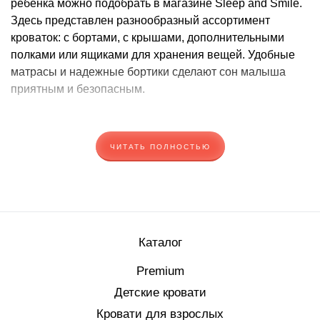
ребенка можно подобрать в магазине Sleep and Smile.
Здесь представлен разнообразный ассортимент
кроваток: с бортами, с крышами, дополнительными
полками или ящиками для хранения вещей. Удобные
матрасы и надежные бортики сделают сон малыша
приятным и безопасным.
Разновидности детских кроваток
ЧИТАТЬ ПОЛНОСТЬЮ
Кроватки для детей различают по типу конструкций и по
возрасту ребенка.
Типы конструкций:
Кроватки люльки для грудничков
Кроватки-трансформеры для детей от 0 до 2 лет
Каталог
Классические кроватки с бортиками или без них для
детей от 2 до 5 лет
Premium
Кроватки-домики с бортиками для детей до 3 лет
Детские кровати
Двухъярусные кроватки для двоих детей
Кровати для взрослых