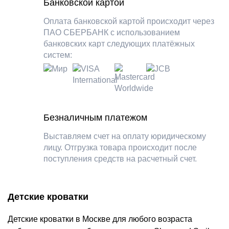
Банковской картой
Отправляем товар наложенным платежом с
предоплатой равной 20% от стоимости заказа,
Оплата банковской картой происходит через
остальную часть оплачиваете при получении
ПАО СБЕРБАНК с использованием
в транспортную компанию. Услуга
банковских карт следующих платёжных
наложенного платежа стоит 5% от общей
систем:
суммы заказа.
Безналичным платежом
Выставляем счет на оплату юридическому
лицу. Отгрузка товара происходит после
поступления средств на расчетный счет.
Детские кроватки
Детские кроватки в Москве для любого возраста