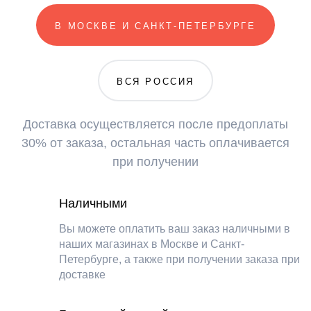
либо по условиям услуги “Наложенный платеж”
В МОСКВЕ И САНКТ-ПЕТЕРБУРГЕ
Банковской картой
Оплата банковской картой происходит через
ВСЯ РОССИЯ
ПАО СБЕРБАНК с использованием
банковских карт следующих платёжных
систем:
Доставка осуществляется после предоплаты
30% от заказа, остальная часть оплачивается
при получении
Безналичным платежом
Наличными
Выставляем счет на оплату юридическому
Вы можете оплатить ваш заказ наличными в
лицу. Отгрузка товара происходит после
наших магазинах в Москве и Санкт-
поступления средств на расчетный счет.
Петербурге, а также при получении заказа при
доставке
Наложенным платежом