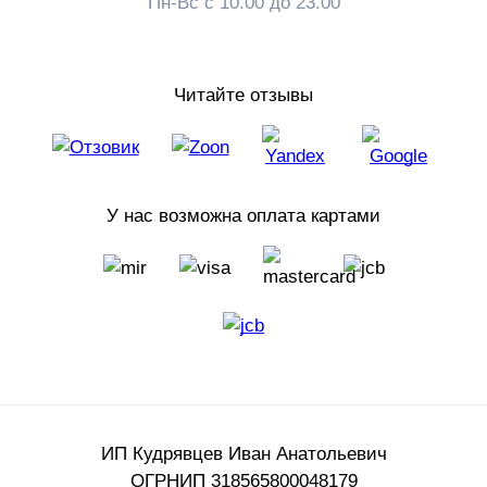
Пн-Вс с 10.00 до 23.00
Сотрудники тщательно подходят к подбору
ассортимента. У многих из них есть дети, поэтому они
не понаслышке знакомы с особенностями детской
Читайте отзывы
мебели.
В магазине Sleep and Smile детская мебель отвечает
следующим требованиям:
Выполнена из экологически чистых материалов
У нас возможна оплата картами
При оформлении использованы гипоаллергенные
лаки и краски
Все изделия имеют обязательные сертификаты
Мебель имеет разнообразный дизайн от
классического до необычного
Демократичные цены на детские кроватки
Все изделия прочные, они с легкостью выдержат
испытания детскими играми
ИП Кудрявцев Иван Анатольевич
Для многих родителей крайне важно купить детскую
ОГРНИП 318565800048179