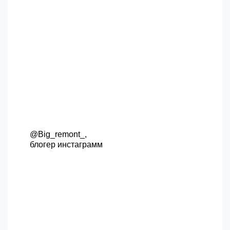
@Big_remont_,
блогер инстаграмм