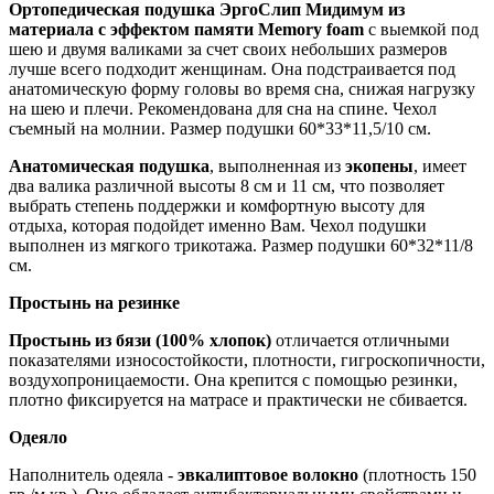
Ортопедическая подушка ЭргоСлип Мидимум из
материала с эффектом памяти Memory foam
с выемкой под
шею и двумя валиками за счет своих небольших размеров
лучше всего подходит женщинам. Она подстраивается под
анатомическую форму головы во время сна, снижая нагрузку
на шею и плечи. Рекомендована для сна на спине. Чехол
съемный на молнии. Размер подушки 60*33*11,5/10 см.
Анатомическая подушка
, выполненная из
экопены
, имеет
два валика различной высоты 8 см и 11 см, что позволяет
выбрать степень поддержки и комфортную высоту для
отдыха, которая подойдет именно Вам. Чехол подушки
выполнен из мягкого трикотажа. Размер подушки 60*32*11/8
см.
Простынь на резинке
Простынь из бязи (100% хлопок)
отличается отличными
показателями износостойкости, плотности, гигроскопичности,
воздухопроницаемости. Она крепится с помощью резинки,
плотно фиксируется на матрасе и практически не сбивается.
Одеяло
Наполнитель одеяла -
эвкалиптовое волокно
(плотность 150