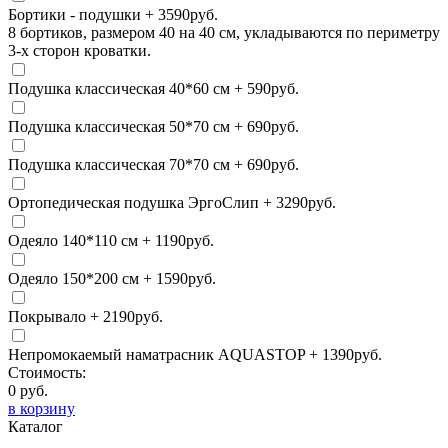
Бортики - подушки
+
3590
руб.
8 бортиков, размером 40 на 40 см, укладываются по периметру
3-х сторон кроватки.
Подушка классическая 40*60 см
+
590
руб.
Подушка классическая 50*70 см
+
690
руб.
Подушка классическая 70*70 см
+
690
руб.
Ортопедическая подушка ЭргоСлип
+
3290
руб.
Одеяло 140*110 см
+
1190
руб.
Одеяло 150*200 см
+
1590
руб.
Покрывало
+
2190
руб.
Непромокаемый наматрасник AQUASTOP
+
1390
руб.
Стоимость:
0
руб.
в корзину
Каталог