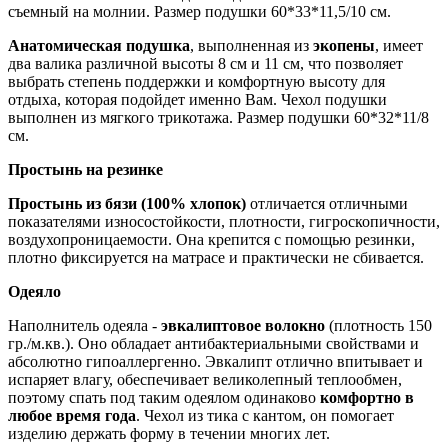
съемный на молнии. Размер подушки 60*33*11,5/10 см.
Анатомическая подушка
, выполненная из
экопены
, имеет
два валика различной высоты 8 см и 11 см, что позволяет
выбрать степень поддержки и комфортную высоту для
отдыха, которая подойдет именно Вам. Чехол подушки
выполнен из мягкого трикотажа. Размер подушки 60*32*11/8
см.
Простынь на резинке
Простынь из бязи (100% хлопок)
отличается отличными
показателями износостойкости, плотности, гигроскопичности,
воздухопроницаемости. Она крепится с помощью резинки,
плотно фиксируется на матрасе и практически не сбивается.
Одеяло
Наполнитель одеяла -
эвкалиптовое волокно
(плотность 150
гр./м.кв.). Оно обладает антибактериальными свойствами и
абсолютно гипоаллергенно. Эвкалипт отлично впитывает и
испаряет влагу, обеспечивает великолепный теплообмен,
поэтому спать под таким одеялом одинаково
комфортно в
любое время года
. Чехол из тика с кантом, он помогает
изделию держать форму в течении многих лет.