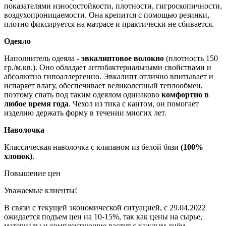
показателями износостойкости, плотности, гигроскопичности,
воздухопроницаемости. Она крепится с помощью резинки,
плотно фиксируется на матрасе и практически не сбивается.
Одеяло
Наполнитель одеяла -
эвкалиптовое волокно
(плотность 150
гр./м.кв.). Оно обладает антибактериальными свойствами и
абсолютно гипоаллергенно. Эвкалипт отлично впитывает и
испаряет влагу, обеспечивает великолепный теплообмен,
поэтому спать под таким одеялом одинаково
комфортно в
любое время года
. Чехол из тика с кантом, он помогает
изделию держать форму в течении многих лет.
Наволочка
Классическая наволочка с клапаном из белой бязи
(100%
хлопок)
.
Повышение цен
Уважаемые клиенты!
В связи с текущей экономической ситуацией, с 29.04.2022
ожидается подъем цен на 10-15%, так как цены на сырье,
материалы и комплектующие растут с каждым днём.