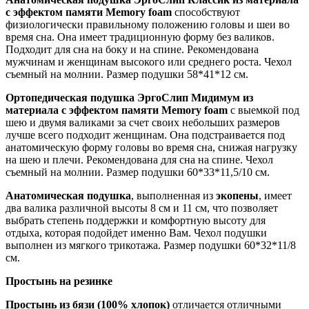
с эффектом памяти Memory foam
способствуют
физиологически правильному положению головы и шеи во
время сна. Она имеет традиционную форму без валиков.
Подходит для сна на боку и на спине. Рекомендована
мужчинам и женщинам высокого или среднего роста. Чехол
съемный на молнии. Размер подушки 58*41*12 см.
Ортопедическая подушка ЭргоСлип Мидимум из
материала с эффектом памяти Memory foam
с выемкой под
шею и двумя валиками за счет своих небольших размеров
лучше всего подходит женщинам. Она подстраивается под
анатомическую форму головы во время сна, снижая нагрузку
на шею и плечи. Рекомендована для сна на спине. Чехол
съемный на молнии. Размер подушки 60*33*11,5/10 см.
Анатомическая подушка
, выполненная из
экопены
, имеет
два валика различной высоты 8 см и 11 см, что позволяет
выбрать степень поддержки и комфортную высоту для
отдыха, которая подойдет именно Вам. Чехол подушки
выполнен из мягкого трикотажа. Размер подушки 60*32*11/8
см.
Простынь на резинке
Простынь из бязи (100% хлопок)
отличается отличными