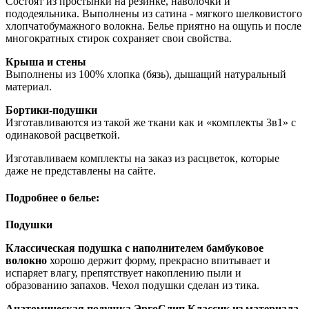
Состоят из простынки на резинке, наволочки и
пододеяльника. Выполнены из сатина - мягкого шелковистого
хлопчатобумажного волокна. Белье приятно на ощупь и после
многократных стирок сохраняет свои свойства.
Крыша и стены
Выполнены из 100% хлопка (бязь), дышащий натуральный
материал.
Бортики-подушки
Изготавливаются из такой же ткани как и «комплекты 3в1» с
одинаковой расцветкой.
Изготавливаем комплекты на заказ из расцветок, которые
даже не представлены на сайте.
Подробнее о белье:
Подушки
Классическая подушка с наполнителем бамбуковое
волокно
хорошо держит форму, прекрасно впитывает и
испаряет влагу, препятствует накоплению пыли и
образованию запахов. Чехол подушки сделан из тика.
Анатомическая подушка ЭргоСлип Классик из материала