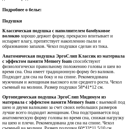
Подробнее о белье:
Подушки
Классическая подушка с наполнителем бамбуковое
волокно
хорошо держит форму, прекрасно впитывает и
испаряет влагу, препятствует накоплению пыли и
образованию запахов. Чехол подушки сделан из тика.
Анатомическая подушка ЭргоСлип Классик из материала
с эффектом памяти Memory foam
способствуют
физиологически правильному положению головы и шеи во
время сна. Она имеет традиционную форму без валиков.
Подходит для сна на боку и на спине. Рекомендована
мужчинам и женщинам высокого или среднего роста. Чехол
съемный на молнии. Размер подушки 58*41*12 см.
Ортопедическая подушка ЭргоСлип Мидимум из
материала с эффектом памяти Memory foam
с выемкой под
шею и двумя валиками за счет своих небольших размеров
лучше всего подходит женщинам. Она подстраивается под
анатомическую форму головы во время сна, снижая нагрузку
на шею и плечи. Рекомендована для сна на спине. Чехол
съемный на молнии. Размер подушки 60*33*11,5/10 см.