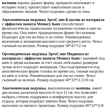
волокно
хорошо держит форму, прекрасно впитывает и
испаряет влагу, препятствует накоплению пыли и
образованию запахов. Чехол подушки сделан из тика.
Анатомическая подушка ЭргоСлип Классик из материала
с эффектом памяти Memory foam
способствуют
физиологически правильному положению головы и шеи во
время сна. Она имеет традиционную форму без валиков.
Подходит для сна на боку и на спине. Рекомендована
мужчинам и женщинам высокого или среднего роста. Чехол
съемный на молнии. Размер подушки 58*41*12 см.
Ортопедическая подушка ЭргоСлип Мидимум из
материала с эффектом памяти Memory foam
с выемкой под
шею и двумя валиками за счет своих небольших размеров
лучше всего подходит женщинам. Она подстраивается под
анатомическую форму головы во время сна, снижая нагрузку
на шею и плечи. Рекомендована для сна на спине. Чехол
съемный на молнии. Размер подушки 60*33*11,5/10 см.
Анатомическая подушка
, выполненная из
экопены
, имеет
два валика различной высоты 8 см и 11 см, что позволяет
выбрать степень поддержки и комфортную высоту для
отдыха, которая подойдет именно Вам. Чехол подушки
выполнен из мягкого трикотажа. Размер подушки 60*32*11/8