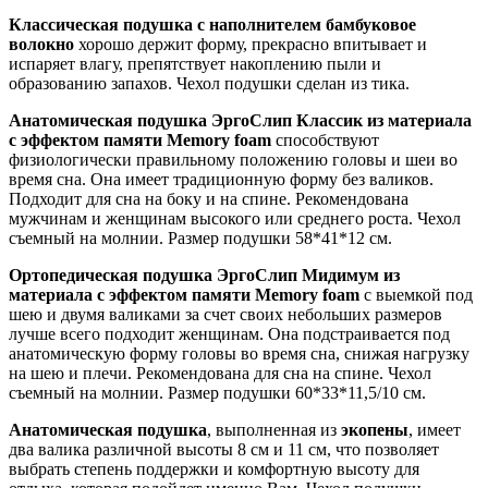
Классическая подушка с наполнителем бамбуковое
волокно
хорошо держит форму, прекрасно впитывает и
испаряет влагу, препятствует накоплению пыли и
образованию запахов. Чехол подушки сделан из тика.
Анатомическая подушка ЭргоСлип Классик из материала
с эффектом памяти Memory foam
способствуют
физиологически правильному положению головы и шеи во
время сна. Она имеет традиционную форму без валиков.
Подходит для сна на боку и на спине. Рекомендована
мужчинам и женщинам высокого или среднего роста. Чехол
съемный на молнии. Размер подушки 58*41*12 см.
Ортопедическая подушка ЭргоСлип Мидимум из
материала с эффектом памяти Memory foam
с выемкой под
шею и двумя валиками за счет своих небольших размеров
лучше всего подходит женщинам. Она подстраивается под
анатомическую форму головы во время сна, снижая нагрузку
на шею и плечи. Рекомендована для сна на спине. Чехол
съемный на молнии. Размер подушки 60*33*11,5/10 см.
Анатомическая подушка
, выполненная из
экопены
, имеет
два валика различной высоты 8 см и 11 см, что позволяет
выбрать степень поддержки и комфортную высоту для