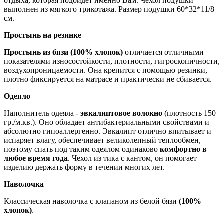
отдыха, которая подойдет именно Вам. Чехол подушки
выполнен из мягкого трикотажа. Размер подушки 60*32*11/8
см.
Простынь на резинке
Простынь из бязи (100% хлопок)
отличается отличными
показателями износостойкости, плотности, гигроскопичности,
воздухопроницаемости. Она крепится с помощью резинки,
плотно фиксируется на матрасе и практически не сбивается.
Одеяло
Наполнитель одеяла -
эвкалиптовое волокно
(плотность 150
гр./м.кв.). Оно обладает антибактериальными свойствами и
абсолютно гипоаллергенно. Эвкалипт отлично впитывает и
испаряет влагу, обеспечивает великолепный теплообмен,
поэтому спать под таким одеялом одинаково
комфортно в
любое время года
. Чехол из тика с кантом, он помогает
изделию держать форму в течении многих лет.
Наволочка
Классическая наволочка с клапаном из белой бязи
(100%
хлопок)
.