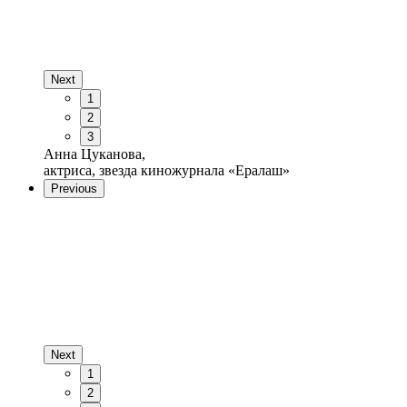
Next
1
2
3
Анна Цуканова,
актриса, звезда киножурнала «Ералаш»
Previous
Next
1
2