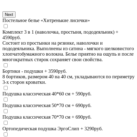
Next
Постельное белье «Хитренькие лисички»
Комплект 3 в 1 (наволочка, простыня, пододеяльник)
+
4590
руб.
Состоит из простынки на резинке, наволочки и
пододеяльника. Выполнены из сатина - мягкого шелковистого
хлопчатобумажного волокна. Белье приятно на ощупь и после
многократных стирок сохраняет свои свойства.
Бортики - подушки
+
3590
руб.
8 бортиков, размером 40 на 40 см, укладываются по периметру
3-х сторон кроватки.
Подушка классическая 40*60 см
+
590
руб.
Подушка классическая 50*70 см
+
690
руб.
Подушка классическая 70*70 см
+
690
руб.
Ортопедическая подушка ЭргоСлип
+
3290
руб.