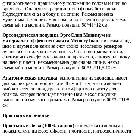
физиологически правильному положению головы и шеи во
время сна. Она имеет традиционную форму без валиков.
Подходит для сна на боку и на спине. Рекомендована
мужчинам и женщинам высокого или среднего роста. Чехол
съемный на молнии. Размер подушки 58*41*12 см.
Ортопедическая подушка ЭргоСлип Мидимум из
материала с эффектом памяти Memory foam
с выемкой под
шею и двумя валиками за счет своих небольших размеров
лучше всего подходит женщинам. Она подстраивается под
анатомическую форму головы во время сна, снижая нагрузку
на шею и плечи. Рекомендована для сна на спине. Чехол
съемный на молнии. Размер подушки 60*33*11,5/10 см.
Анатомическая подушка
, выполненная из
экопены
, имеет
два валика различной высоты 8 см и 11 см, что позволяет
выбрать степень поддержки и комфортную высоту для
отдыха, которая подойдет именно Вам. Чехол подушки
выполнен из мягкого трикотажа. Размер подушки 60*32*11/8
см.
Простынь на резинке
Простынь из бязи (100% хлопок)
отличается отличными
показателями износостойкости, плотности, гигроскопичности,